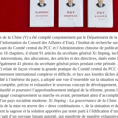
e de la Chine (V)
a été compilé conjointement par le Département de 
information du Conseil des Affaires d’Etat), l’Institut de recherche sur l
vant du Comité central du PCC et l’Administration chinoise de publicati
 18 chapitres, il réunit 91 articles du secrétaire général Xi Jinping, inc
 interventions, des allocutions, des articles et des directives, datés entre
également 41 photos du secrétaire général prises pendant cette période.
V)
relate de façon vivante la grande pratique du Comité central du PCC
nnement international complexe et difficile, et face aux lourdes tâches 
ité à l’intérieur du pays, a adopté une vue d’ensemble sur la situation na
 complète, précise et exhaustive le nouveau concept de développement, 
lanifié et poursuivi l’approfondissement intégral de la réforme, promu l
 engagé courageusement sa marche en avant, permettant ainsi d’accomplir
 d’un pays socialiste moderne.
Xi Jinping : La gouvernance de la Chine 
is de la mise en œuvre des « deux combinaisons », de la sinisation et de
nt la sagesse et la solution apportées par notre parti à l’édification d
s’agit d’un ouvrage faisant autorité, qui manifeste de manière exhaustive