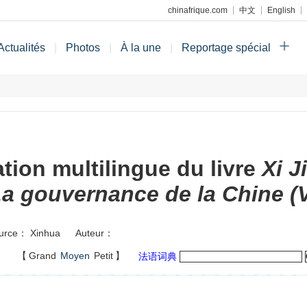
chinafrique.com
中文
English
Actualités
|
Photos
|
À la une
|
Reportage spécial
tion multilingue du livre
Xi J
a gouvernance de la Chine (
urce： Xinhua
Auteur：
】
【
Grand
Moyen
Petit
】
法语词典