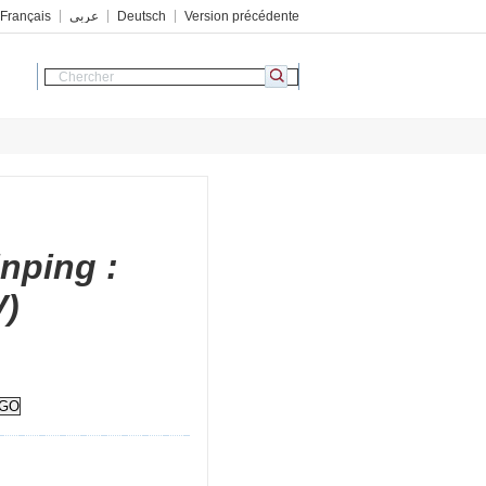
Français
عربي
Deutsch
Version précédente
inping :
V)