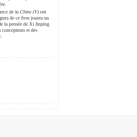
ère.
ance de la Chine (V)
ont
gues de ce livre jouera un
de la pensée de Xi Jinping
 conceptions et des
é
.