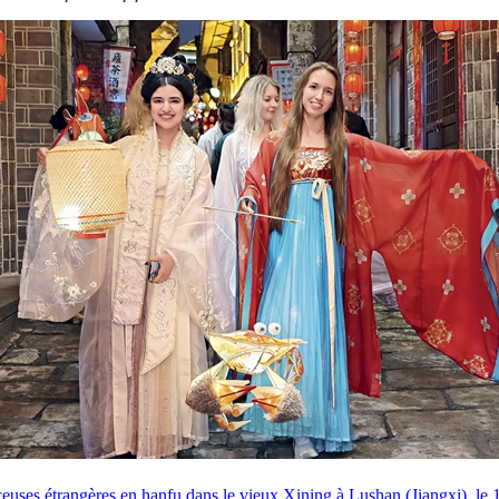
euses étrangères en hanfu dans le vieux Xining à Lushan (Jiangxi), le