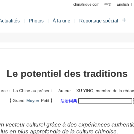
chinafrique.com
中文
English
Actualités
|
Photos
|
À la une
|
Reportage spécial
Le potentiel des traditions
urce： La Chine au présent
Auteur： XU YING, membre de la rédac
】
【
Grand
Moyen
Petit
】
法语词典
n vecteur culturel grâce à des expériences authenti
s en plus approfondie de la culture chinoise.