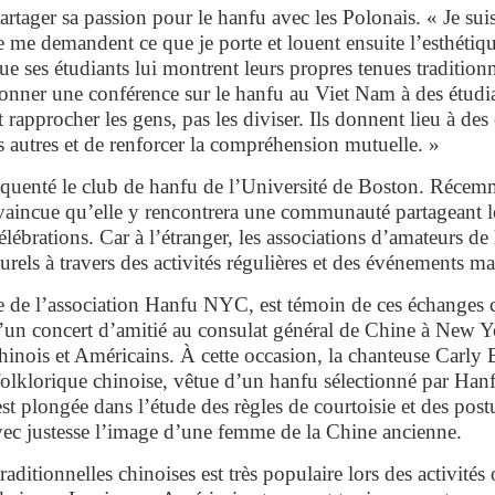
tager sa passion pour le hanfu avec les Polonais. « Je suis
e me demandent ce que je porte et louent ensuite l’esthétiqu
ue ses étudiants lui montrent leurs propres tenues traditionn
donner une conférence sur le hanfu au Viet Nam à des étudia
rapprocher les gens, pas les diviser. Ils donnent lieu à de
s autres et de renforcer la compréhension mutuelle. »
quenté le club de hanfu de l’Université de Boston. Récemm
onvaincue qu’elle y rencontrera une communauté partageant
 célébrations. Car à l’étranger, les associations d’amateurs 
turels à travers des activités régulières et des événements m
 de l’association Hanfu NYC, est témoin de ces échanges cu
d’un concert d’amitié au consulat général de Chine à New Y
nois et Américains. À cette occasion, la chanteuse Carly B
lklorique chinoise, vêtue d’un hanfu sélectionné par Han
st plongée dans l’étude des règles de courtoisie et des postu
vec justesse l’image d’une femme de la Chine ancienne.
aditionnelles chinoises est très populaire lors des activités