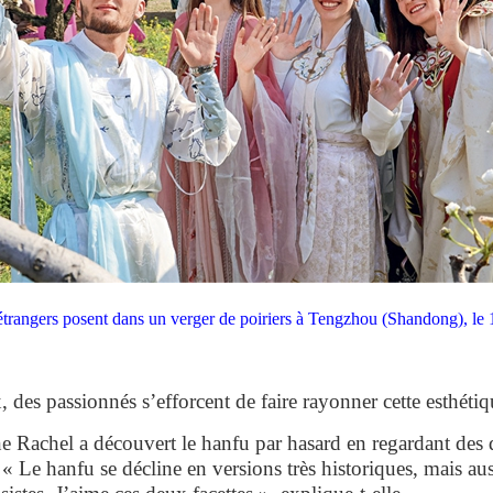
étrangers posent dans un verger de poiriers à Tengzhou (Shandong), le 1
, des passionnés s’efforcent de faire rayonner cette esthétiq
ine Rachel a découvert le hanfu par hasard en regardant des 
 « Le hanfu se décline en versions très historiques, mais aus