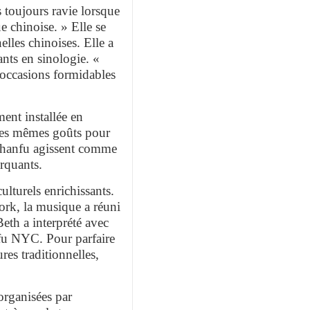
 toujours ravie lorsque
e chinoise. » Elle se
elles chinoises. Elle a
nts en sinologie. «
s occasions formidables
ent installée en
 les mêmes goûts pour
de hanfu agissent comme
arquants.
lturels enrichissants.
ork, la musique a réuni
eth a interprété avec
fu NYC. Pour parfaire
res traditionnelles,
 organisées par