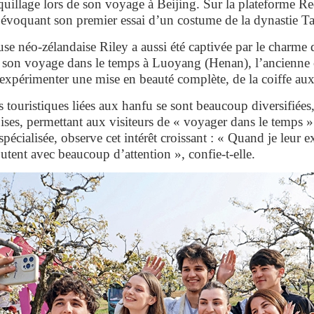
aquillage lors de son voyage à Beijing. Sur la plateforme Re
évoquant son premier essai d’un costume de la dynastie T
use néo-zélandaise Riley a aussi été captivée par le charme
 son voyage dans le temps à Luoyang (Henan), l’ancienne ca
 expérimenter une mise en beauté complète, de la coiffe au
es touristiques liées aux hanfu se sont beaucoup diversifiée
oises, permettant aux visiteurs de « voyager dans le temps 
pécialisée, observe cet intérêt croissant : « Quand je leur ex
outent avec beaucoup d’attention », confie-t-elle.