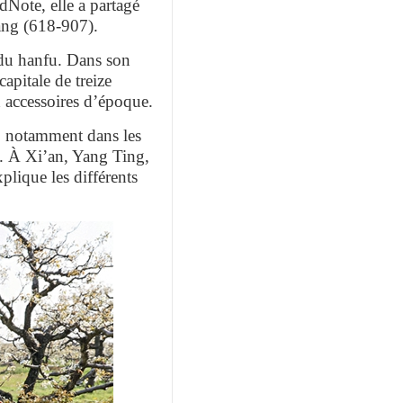
dNote, elle a partagé
ang (618-907).
 du hanfu. Dans son
pitale de treize
x accessoires d’époque.
s, notamment dans les
». À Xi’an, Yang Ting,
plique les différents