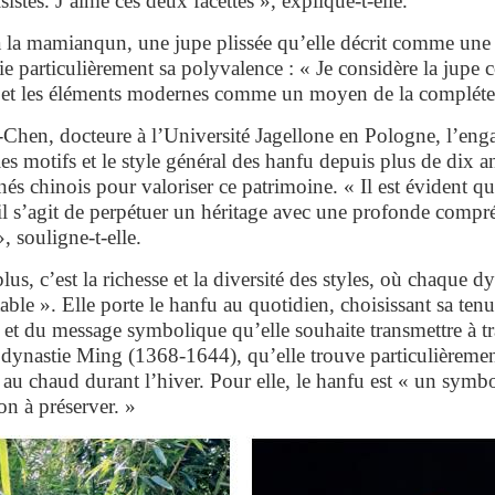
istes. J’aime ces deux facettes », explique-t-elle.
 la mamianqun, une jupe plissée qu’elle décrit comme une
e particulièrement sa polyvalence : « Je considère la jupe
 et les éléments modernes comme un moyen de la compléter 
hen, docteure à l’Université Jagellone en Pologne, l’eng
es motifs et le style général des hanfu depuis plus de dix an
s chinois pour valoriser ce patrimoine. « Il est évident qu’
l s’agit de perpétuer un héritage avec une profonde compré
», souligne-t-elle.
lus, c’est la richesse et la diversité des styles, où chaque 
ble ». Elle porte le hanfu au quotidien, choisissant sa ten
 et du message symbolique qu’elle souhaite transmettre à t
la dynastie Ming (1368-1644), qu’elle trouve particulièreme
r au chaud durant l’hiver. Pour elle, le hanfu est « un symb
ion à préserver. »