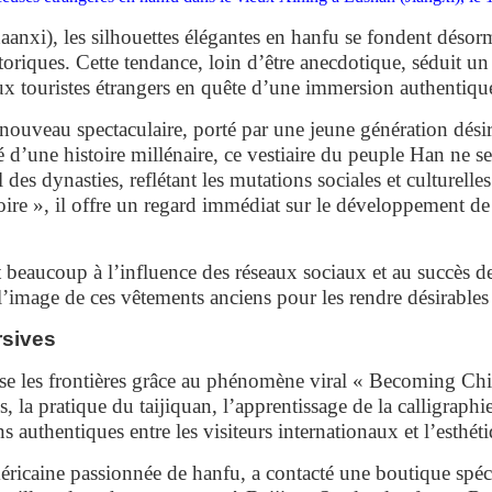
aanxi), les silhouettes élégantes en hanfu se fondent désor
storiques. Cette tendance, loin d’être anecdotique, séduit un
x touristes étrangers en quête d’une immersion authentiqu
nouveau spectaculaire, porté par une jeune génération désir
d’une histoire millénaire, ce vestiaire du peuple Han ne se 
l des dynasties, reflétant les mutations sociales et culturel
toire », il offre un regard immédiat sur le développement de 
t beaucoup à l’influence des réseaux sociaux et au succès de
l’image de ces vêtements anciens pour les rendre désirables
sives
sse les frontières grâce au phénomène viral « Becoming Chi
 la pratique du taijiquan, l’apprentissage de la calligraphi
s authentiques entre les visiteurs internationaux et l’esthéti
éricaine passionnée de hanfu, a contacté une boutique spéci