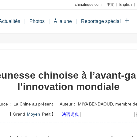
chinafrique.com
中文
English
Actualités
|
Photos
|
À la une
|
Reportage spécial
eunesse chinoise à l’avant-ga
l’innovation mondiale
urce： La Chine au présent
Auteur： MIYA BENDAOUD, membre de l
】
【
Grand
Moyen
Petit
】
法语词典