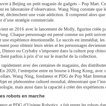
ouvre à Beijing un petit magasin de gadgets – Pop Mart. C
nt en laboratoire d’observation. Wang Ning constate que le
reté, déclenchent une vraie addiction. Il comprend alors que l
r d’une stratégie commerciale.
vient en 2016 avec le lancement de Molly, figurine créée pa
g. Chaque personnage est pensé comme un petit univers,
er une expérience émotionnelle. Le succès est immédiat, les
essent pour obtenir leurs séries et les personnages deviennent
Dimoo ou Crybaby s’imposent dans la culture pop chinoi
achent parfois à prix d’or sur le marché de la collection.
rapidement avec des centaines de magasins, des distribute
. En 2020, l’entreprise entre en bourse à Hong Kong, avec u
 dollars. Wang Ning, fondateur et PDG de Pop Mart Interna
bjet en phénomène culturel mondial, démontrant que l’inn
nologie, mais aussi dans la capacité à créer des expérience
 les robots en marche
ur et PDG d’Unitree Robotics, a fait entrer les robots dans