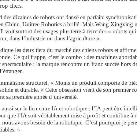
trop chers.
 des dizaines de robots ont dansé en parfaite synchronisat
e en Chine, Unitree Robotics a brillé. Mais Wang Xingxing 
Il voit surtout des usages plus terre-à-terre des « robots qui
son, dans l’industrie ou dans l’agriculture ».
dique les deux tiers du marché des chiens robots et affir
nde. Ce qui frappe, c’est le combo : des machines abordable
 est spectaculaire : la marque rencontre un franc succès hors
l’étranger.
imalisme structurel. « Moins un produit comporte de pièces,
t solide et durable. » Cette obsession vient de son premier r
t sa première année d’université.
ssi sur le lien entre IA et robotique : l’IA peut être intell
Pour que l’IA soit véritablement mise à profit et contribue à
 nous avons besoin de la robotique. C’est pourquoi je pens
iables. »