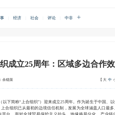
事
|
经济
|
社会
|
评论
|
中非
织成立25周年：区域多边合作
：余稳策
【
大
中
织（以下简称“上合组织”）迎来成立25周年。作为诞生于中国、
，上合组织已从最初的边境信任机制，发展为全球涵盖人口最多
作平台。面对全球贸易保护主义抬头、地缘格局分化、产业链