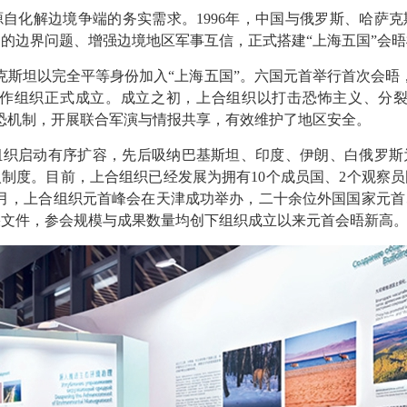
化解边境争端的务实需求。1996年，中国与俄罗斯、哈萨克
的边界问题、增强边境地区军事互信，正式搭建“上海五国”会晤
克斯坦以完全平等身份加入“上海五国”。六国元首举行首次会晤
合作组织正式成立。成立之初，上合组织以打击恐怖主义、分裂
恐机制，开展联合军演与情报共享，有效维护了地区安全。
组织启动有序扩容，先后吸纳巴基斯坦、印度、伊朗、白俄罗斯
制度。目前，上合组织已经发展为拥有10个成员国、2个观察员
年9月，上合组织元首峰会在天津成功举办，二十余位外国国家元
果文件，参会规模与成果数量均创下组织成立以来元首会晤新高