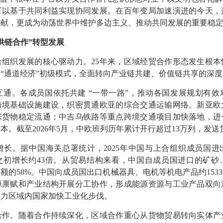
可以基于共同利益实现协同发展。在百年变局加速演进的今天，
贡献，更成为动荡世界中维护多边主义、推动共同发展的重要稳
供链合作”转型发展
织发展的核心驱动力。25年来，区域经贸合作形态发生根本
“通道经济”初级模式，全面转向产业链共建、价值链共享的深
。各成员国依托共建 “一带一路”，推动各国发展规划有效
跨境基础设施建设，织密贯通欧亚的综合交通运输网络。新亚欧
宗货物稳定流通；中吉乌铁路等重点跨境交通项目加快落地，进
。截至2026年5月，中欧班列历年累计开行超过13万列，发送货
。据中国海关总署统计，2025年中国与上合组织成员国进出口
立之初增长约43倍。从贸易结构来看，中国自成员国进口的矿
总额的58%。中国向成员国出口机械器具、电机等机电产品约15
源禀赋和产业结构开展分工协作，形成能源资源与工业产品双向
助力区域内国家加快工业化步伐。
。随着合作持续深化，区域合作重心从货物贸易转向实体产