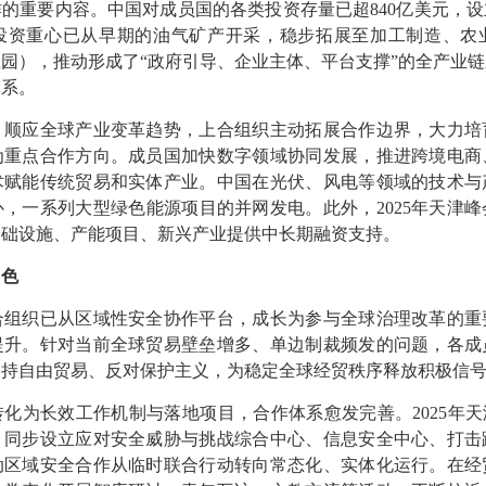
的重要内容。中国对成员国的各类投资存量已超840亿美元，设立
。投资重心已从早期的油气矿产开采，稳步拓展至加工制造、农
园），推动形成了“政府引导、企业主体、平台支撑”的全产业
体系。
应全球产业变革趋势，上合组织主动拓展合作边界，大力培
为重点合作方向。成员国加快数字领域协同发展，推进跨境电商
术赋能传统贸易和实体产业。中国在光伏、风电等领域的技术与
，一系列大型绿色能源项目的并网发电。此外，2025年天津
基础设施、产能项目、新兴产业提供中长期融资支持。
角色
组织已从区域性安全协作平台，成长为参与全球治理改革的重
提升。针对当前全球贸易壁垒增多、单边制裁频发的问题，各成
支持自由贸易、反对保护主义，为稳定全球经贸秩序释放积极信
长效工作机制与落地项目，合作体系愈发完善。2025年天津峰会
，同步设立应对安全威胁与挑战综合中心、信息安全中心、打击
动区域安全合作从临时联合行动转向常态化、实体化运行。在经