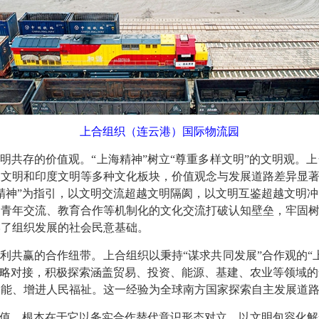
上合组织（连云港）国际物流园
共存的价值观。“上海精神”树立“尊重多样文明”的文明观。
文明和印度文明等多种文化板块，价值观念与发展道路差异显著
精神”为指引，以文明交流超越文明隔阂，以文明互鉴超越文明
青年交流、教育合作等机制化的文化交流打破认知壁垒，牢固树
牢了组织发展的社会民意基础。
共赢的合作纽带。上合组织以秉持“谋求共同发展”合作观的“
战略对接，积极探索涵盖贸易、投资、能源、基建、农业等领域
动能、增进人民福祉。这一经验为全球南方国家探索自主发展道
值，根本在于它以务实合作替代意识形态对立，以文明包容化解安