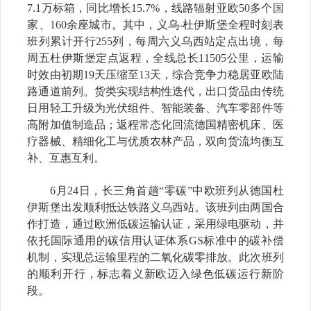
7.1万标箱，同比增长15.7%，线路辐射亚欧50多个国
家、160余座城市。其中，义乌-杜伊斯堡全程时刻表
班列累计开行255列，每周六义乌西站定点出境，每
周五杜伊斯堡定点返程，全线总长11505公里，运输
时效由初期19天压缩至13天，综合竞争力稳居亚欧陆
路通道前列。货类实现结构性迭代，出口货品由传统
日用轻工升级为光伏组件、智能装备、汽车零部件等
高附加值制造品；返程常态化回流德国精密机床、医
疗器械、精细化工与优质农林产品，双向货流均衡互
补、互惠互利。
6月24日，长三角首趟“零碳”中欧班列从德国杜
伊斯堡出发顺利抵达铁路义乌西站。该班列由两国合
作打造，通过欧洲低碳运输认证，采用绿电驱动，并
依托国际通用的碳信用认证体系GS标准中的碳补偿
机制，实现总运输里程的二氧化碳零排放。此次班列
的顺利开行，标志着
义新欧
迈入绿色低碳运行新阶
段。