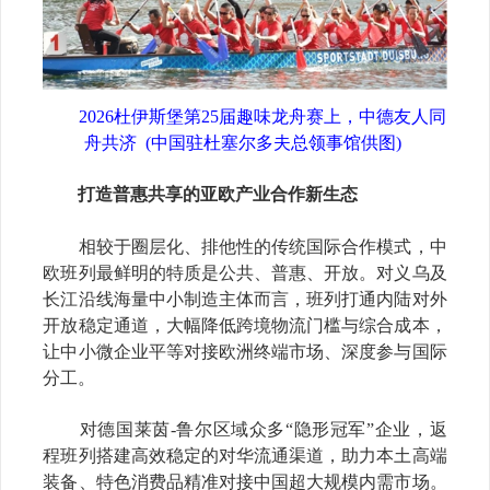
2026杜伊斯堡第25届趣味龙舟赛上，中德友人同
舟共济
(中国驻
杜塞尔多夫
总领事馆供图)
打造普惠共享的亚欧产业合作新生态
相较于圈层化、排他性的传统国际合作模式，中
欧班列最鲜明的特质是公共、普惠、开放。对义乌及
长江沿线海量中小制造主体而言，班列打通内陆对外
开放稳定通道，大幅降低跨境物流门槛与综合成本，
让中小微企业平等对接欧洲终端市场、深度参与国际
分工。
对德国莱茵-鲁尔区域众多“隐形冠军”企业，返
程班列搭建高效稳定的对华流通渠道，助力本土高端
装备、特色消费品精准对接中国超大规模内需市场。