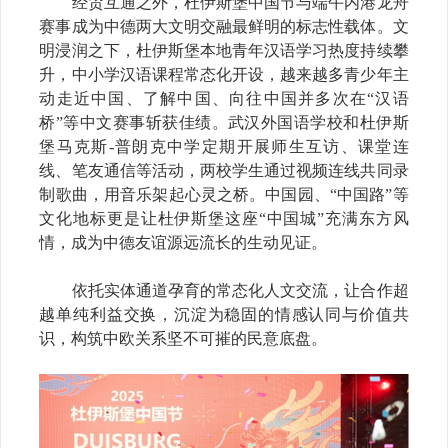
经贸互通之外，杜伊斯堡中国节与端午内港龙舟
赛事成为中德两大文明交融最鲜明的标志性载体。文
明浸润之下，杜伊斯堡本地青年汉语学习热度持续攀
升，中小学汉语课程常态化开设，越来越多青少年主
动走近中国、了解中国、向往中国并多次在“汉语
桥”等中文赛事斩获佳绩。武汉外国语学校和杜伊斯
堡马克斯-普朗克中学定期开展师生互访、课堂连
线、笔友通信等活动，两校学生通过视频连线共同录
制歌曲，用音乐架起心灵之桥。中国园、“中国路”等
文化地标更是让杜伊斯堡这座“中国城”充满东方风
情，成为中德友谊源远流长的生动见证。
依托实体通道孕育的常态化人文交流，让合作超
越单纯利益交换，沉淀为稳固的情感认同与价值共
识，构筑中欧关系坚不可摧的民意底盘。