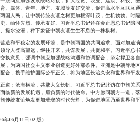
，一致同意加强发展战略对接，扩大经贸、农业、建筑、科技、
体育、媒体、青年、地方、友城等友好交流，促进高水平互联互
两国人民，让中朝传统友谊之树更加根深叶茂，生机勃勃。时隔
历史、缅怀先烈、传承友好。习近平总书记还在金正恩总书记陪
土、提水浇灌，种下象征中朝友谊生生不息的一株枞树。
造和平稳定的发展环境，是中朝两国的共同追求。面对加速演
高领导人登高望远，继往开来，共谋发展，共促和平。习近平总
入交换意见，强调中朝应加强战略沟通和协调配合，坚定捍卫各
发展，为两国社会主义事业创造更好外部条件。亚洲是中朝等地
和配合，携手维护国际公平正义，将为地区长治久安和世界和平
道；沧海横流，共擎大义长帆。习近平总书记此访在中朝关系
系面临新的发展机遇，肩负新的时代使命。中方愿同朝方一道，
中朝传统友谊焕发更加璀璨的时代光辉，为促进地区乃至世界和
年06月11日 02 版）