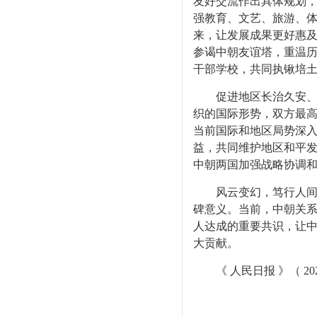
友好交流作出具体规划
强教育、文艺、旅游、
来，让发展成果更好惠及
参谒中朝友谊塔，重温
干部学校，共同执锹培
促进地区长治久安、营
织的国际形势，双方最
当前国际和地区局势深
益，共同维护地区和平
中朝两国加强战略协调
风云变幻，笃行人间正
碑意义。当前，中朝关
人达成的重要共识，让
大贡献。
《 人民日报 》（ 2026