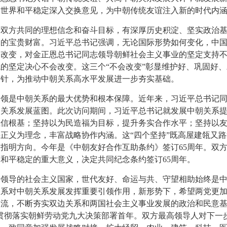
和世界和平稳定深入交换意见，为中朝传统友谊注入新的时代内
方共同的理想信念和奋斗目标，有深厚历史积淀、坚实政治基
同的宝贵财富。习近平总书记强调，无论国际形势如何变化，中
会改变，对金正恩总书记同志领导朝鲜社会主义事业的坚定支持
的坚定决心不会改变。这三个“不会改变”彰显维护好、巩固好
方针，为推动中朝关系高水平发展进一步夯实基础。
是中朝关系的最大优势和根本保障。近年来，习近平总书记同
关系发展蓝图。此次访问期间，习近平总书记就发展中朝关系提
互信根基；坚持以为民造福为目标，提升务实合作水平；坚持以
正义为理念，丰富战略协作内涵。这“四个坚持”既高屋建瓴又
指明方向。今年是《中朝友好合作互助条约》签订65周年。双
和平稳定的重大意义，决定共同纪念条约签订65周年。
导的社会主义国家，世代友好、命运与共、守望相助始终是中
关系对中朝关系发展发挥重要引领作用，新形势下，希望两党更
流，不断夯实双边关系和两国社会主义事业发展的政治和民意基
贯彻落实朝鲜劳动党九大决策部署首年。双方最高领导人对下一