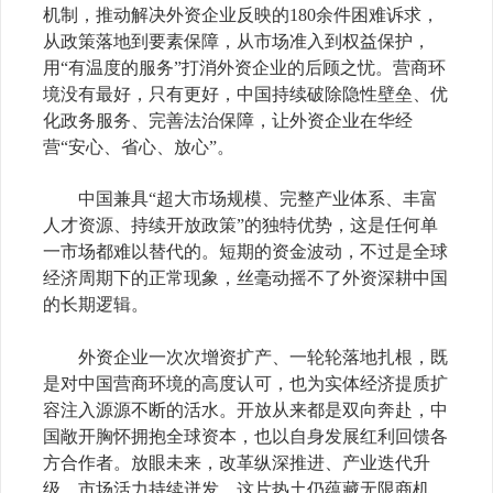
机制，推动解决外资企业反映的180余件困难诉求，
从政策落地到要素保障，从市场准入到权益保护，
用“有温度的服务”打消外资企业的后顾之忧。营商环
境没有最好，只有更好，中国持续破除隐性壁垒、优
化政务服务、完善法治保障，让外资企业在华经
营“安心、省心、放心”。
中国兼具“超大市场规模、完整产业体系、丰富
人才资源、持续开放政策”的独特优势，这是任何单
一市场都难以替代的。短期的资金波动，不过是全球
经济周期下的正常现象，丝毫动摇不了外资深耕中国
的长期逻辑。
外资企业一次次增资扩产、一轮轮落地扎根，既
是对中国营商环境的高度认可，也为实体经济提质扩
容注入源源不断的活水。开放从来都是双向奔赴，中
国敞开胸怀拥抱全球资本，也以自身发展红利回馈各
方合作者。放眼未来，改革纵深推进、产业迭代升
级、市场活力持续迸发，这片热土仍蕴藏无限商机。