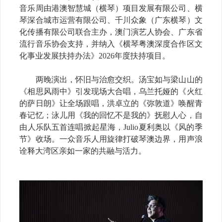
音乐周由港澳智慧城（横琴）项目发展有限公司、横
琴深合城市运营有限公司、千川众象（广东横琴）文
化传播有限公司联合主办，澳门演艺人协会、广东省
流行音乐协会支持，并纳入《横琴粤澳深度合作区文
化事业发展扶持办法》2026年度扶持项目。
两晚演出，怀旧与治愈交织。汤宝如与梁山山的
《相思风雨中》引发现场大合唱，乌兰托娅的《火红
的萨日朗》让全场跟唱，洪卓立的《弥敦道》唤醒青
春记忆；泳儿用《我的回忆不是我的》抚慰人心，自
由人乐队五首连唱掀起星海，Julio夏利奥以《风的季
节》收场。一众音乐人用旋律打破琴澳边界，用声浪
诠释大湾区亲如一家的共融与活力。