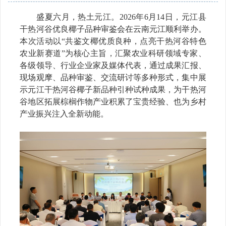
盛夏六月，热土元江。
2026年6月14日，元江县
干热河谷优良椰子品种审鉴会在云南元江顺利举办。
本次活动以“共鉴文椰优质良种，点亮干热河谷特色
农业新赛道”为核心主旨，汇聚农业科研领域专家、
各级领导、行业企业家及媒体代表，通过成果汇报、
现场观摩、品种审鉴、交流研讨等多种形式，集中展
示元江干热河谷椰子新品种引种试种成果，为干热河
谷地区
拓展棕榈作物产业
积累了宝贵经验、也为乡村
产业振兴注入全新动能。