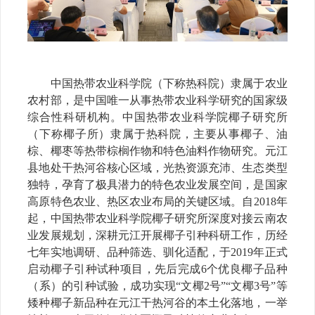
中国热带农业科学院（下称热科院）隶属于
农业
农村部
，是中国唯一从事
热带农业
科学研究的国家级
综合性科研机构。
中国热带农业科学院椰子研究所
（下称椰子所）隶属于热科院，主要从事椰子、油
棕、椰枣等热带棕榈作物和特色油料作物研究。
元江
县地处干热河谷核心区域，光热资源充沛、生态类型
独特，孕育了极具潜力的特色农业发展空间，是国家
高原特色农业、热区农业布局的关键区域。自
2018年
起，中国热带农业科学院椰子研究所深度对接云南农
业发展规划，深耕元江开展椰子引种科研工作，历经
七年实地调研、品种筛选、驯化适配，于2019年正式
启动椰子引种试种项目，先后完成6个优良椰子品种
（系）的引种试验，成功实现“文椰2号”“文椰3号”等
矮种椰子新品种在元江干热河谷的本土化落地，一举