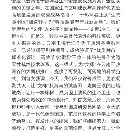
恰逢《云南省干热河谷生态带建设实施方案》全面实
施的关键之年。在国家生态文明建设与高原特色农业
高质量发展的双重战略指引下，干热河谷正从
“生态
脆弱区”加速转型为“科技赋能型产业新高地”。我们
所聚焦的“文椰”系列椰子新品种——“文椰2号”、“文
椰4号”，正是这一转型中最具代表性的科技突破。更
令人振奋的是，云南玉溪元江作为干热河谷典型区
域，已通过椰枣引种项目，成功验证了“优质种苗—
标准化管理—高效节水灌溉”三位一体的热带作物适
应性栽培技术体系。这一模式，为“文椰”在云南干热
河谷的大面积推广，提供了可复制、可落地的科学范
式。刘首文强调，今天，我们不仅评价成果，更在凝
聚共识：让“文椰”从海南的试验田，走向玉溪的山地
坡岗；让每一株椰树，成为固土防风的生态卫士，也
成为群众增收的“绿色银行”。刘首文最后说，海南文
椰1963年引入云南，恰与刘国道研究员同龄，今天的
成功，是一代代像刘国道、范海阔这样的科学工作者
辛勤努力、挥发汗水的结果，我们将继续努力、砥砺
前行，打造更好、更美的云南海南、世界元江，让全