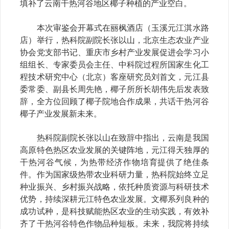
填补了云南干热河谷地区椰子种植的产业空白。
本次审鉴会开幕式在丽枫酒店（玉溪元江淇水路
店）举行，热科院副院长张以山，北京生态农业产业
协会党支部书记、重庆市乡村产业发展促进会学习小
组组长、专家委员会主任、中科院过程所国家生化工
程技术研究中心（北京）客座研究员刘首文，元江县
委常委、副县长周先艳，椰子所所长胡伟先后发表致
辞，全方位回顾了椰子院地合作成果，共话干热河谷
椰子产业发展新未来。
热科院副院长张以山在致辞中指出，云南是我国
高原特色热区农业发展的关键阵地，元江得天独厚的
干热河谷气候，为热带经济作物培育提供了绝佳条
件。作为国家级热带农业科研力量，热科院始终立足
种业振兴、乡村振兴战略，依托种质资源与科研技术
优势，持续深耕元江特色农业发展。文椰系列良种的
成功试种，是科技赋能热区农业的生动实践，有效补
齐了干热河谷特色作物品种短板。未来，我院将持续