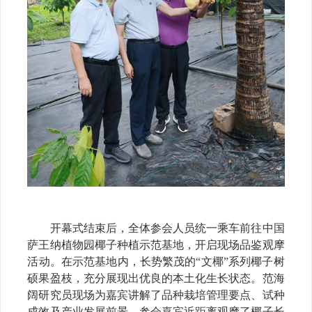
开幕式结束后，全体参会人员统一乘车前往中国
萨王纳植物园椰子种植示范基地，开启现场品鉴观摩
活动。在示范基地内，长势繁茂的
“文椰”系列椰子树
硕果盈枝，充分展现出优良的本土化生长状态。范海
阔研究员现场为嘉宾讲解了品种栽培管理要点、试种
成效及产业发展前景。参会嘉宾近距离观摩了椰子长