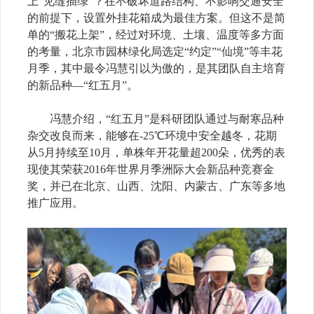
上“见缝插绿”？在不破坏道路结构、不影响交通安全
的前提下，设置外挂花箱成为最佳方案。但这不是简
单的“搬花上架”，经过对环境、土壤、温度等多方面
的考量，北京市园林绿化局选定“约定”“仙境”等丰花
月季，其中最令冯慧引以为傲的，是其团队自主培育
的新品种—“红五月”。
冯慧介绍，“红五月”是科研团队通过与耐寒品种
杂交改良而来，能够在-25℃环境中安全越冬，花期
从5月持续至10月，单株年开花量超200朵，优秀的表
现使其荣获2016年世界月季洲际大会新品种竞赛金
奖，并已在北京、山西、沈阳、内蒙古、广东等多地
推广应用。