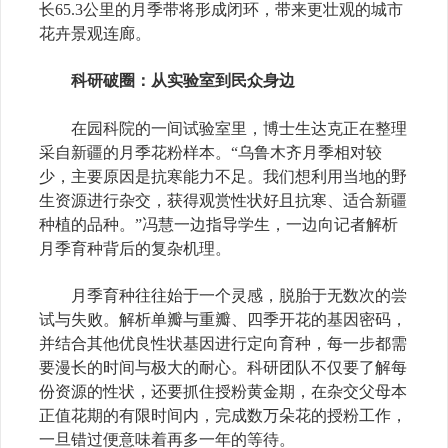
长65.3公里的月季带将形成闭环，带来更壮观的城市
花卉景观连廊。
科研破圈：从实验室到民众身边
在园科院的一间试验室里，博士生达克正在整理
采自新疆的月季花粉样本。“乌鲁木齐月季相对较
少，主要原因是抗寒能力不足。我们想利用当地的野
生资源进行杂交，获得观赏性状好且抗寒、适合新疆
种植的品种。”冯慧一边指导学生，一边向记者解析
月季育种背后的复杂机理。
月季育种往往始于一个灵感，脱胎于无数次的尝
试与失败。解析单瓣与重瓣、四季开花的基因密码，
并结合其他优良性状基因进行定向育种，每一步都需
要漫长的时间与极大的耐心。科研团队不仅要了解每
份资源的性状，还要抓住授粉黄金期，在杂交父母本
正值花期的有限时间内，完成数万朵花的授粉工作，
一旦错过便意味着再多一年的等待。