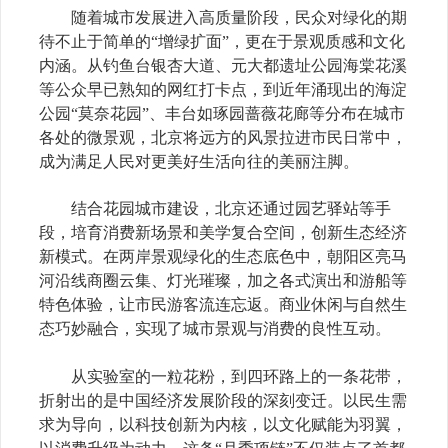
随着城市发展进入高质量阶段，民众对绿化的期
待不止于简单的“增绿扩面”，更在于景观质感和文化
内涵。从钓鱼台银杏大道、元大都遗址公园海棠花溪
等公众早已熟知的网红打卡点，到近年涌现出的海淀
公园“莫奈花园”、丰台如琢园蔷薇花廊等分布在城市
各处的微景观，北京将远方的风景拉进市民日常中，
成为满足人民对更美好生活向往的美丽注脚。
结合花园城市建设，北京还通过园艺驿站等手
段，培育消费新场景和美学复合空间，创新生态经济
新模式。在两岸景观绿化的生态底色中，朝阳区亮马
河沿线商圈云集、灯光璀璨，加之各式演出和游船等
特色体验，让市民游客流连忘返。商业休闲与自然生
态巧妙融合，实现了城市景观与消费的良性互动。
从实验室的一粒花粉，到四环路上的一条花带，
折射出的是中国经济发展阶段的深刻变迁。以民生需
求为导向，以科技创新为内核，以文化赋能为羽翼，