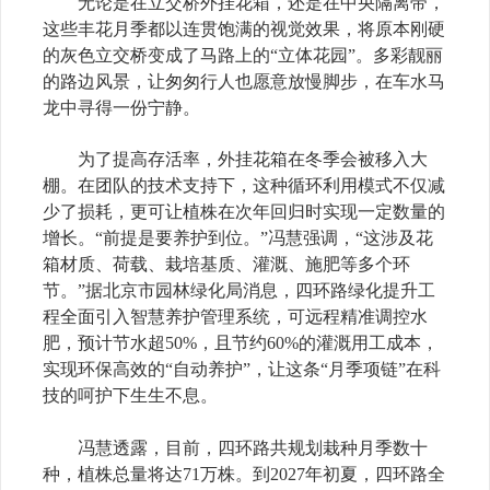
无论是在立交桥外挂花箱，还是在中央隔离带，
这些丰花月季都以连贯饱满的视觉效果，将原本刚硬
的灰色立交桥变成了马路上的“立体花园”。多彩靓丽
的路边风景，让匆匆行人也愿意放慢脚步，在车水马
龙中寻得一份宁静。
为了提高存活率，外挂花箱在冬季会被移入大
棚。在团队的技术支持下，这种循环利用模式不仅减
少了损耗，更可让植株在次年回归时实现一定数量的
增长。“前提是要养护到位。”冯慧强调，“这涉及花
箱材质、荷载、栽培基质、灌溉、施肥等多个环
节。”据北京市园林绿化局消息，四环路绿化提升工
程全面引入智慧养护管理系统，可远程精准调控水
肥，预计节水超50%，且节约60%的灌溉用工成本，
实现环保高效的“自动养护”，让这条“月季项链”在科
技的呵护下生生不息。
冯慧透露，目前，四环路共规划栽种月季数十
种，植株总量将达71万株。到2027年初夏，四环路全