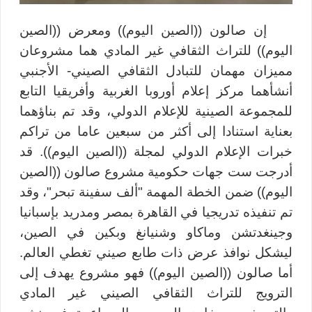
إن صالون ((الصين اليوم)) ومعرض ((الصين
اليوم)) للتراث الثقافي غير المادي هما مشروعان
مميزان مهمان للتبادل الثقافي الصيني- الأجنبي
أنشأهما مركز إعلام أوروبا الغربية وأفريقيا التابع
للمجموعة الصينية للإعلام الدولي، وقد تم بناؤهما
بعناية استنادا إلى أكثر من سبعين عاما من تراكم
خبرات الإعلام الدولي لمجلة ((الصين اليوم)). قد
أدرجت ست جهات حكومية مشروع صالون ((الصين
اليوم)) ضمن الخطة المهمة "ألف سفينة تبحر"، وقد
تم تنفيذه تدريجيا في القاهرة بمصر ومدريد بإسبانيا
وجينغدتشن وماكاو وشنيانغ وبكين في الصين،
ليشكل نوافذ عرض ذات طابع صيني تغطي العالم.
أما صالون ((الصين اليوم)) فهو مشروع يهدف إلى
الترويج للتراث الثقافي الصيني غير المادي