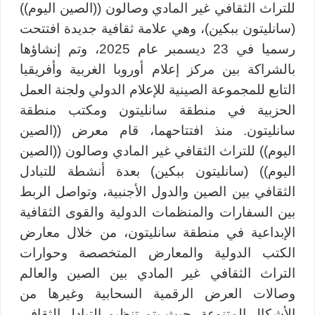
للتراث الثقافي غير المادي وصالون ((الصين اليوم))
(سانليتون ببكين)، وهي علامة ثقافية جديدة افتتحت
رسميا في 23 ديسمبر عام 2025، وتم إنشاؤها
بالشراكة بين مركز إعلام أوروبا الغربية وأفريقيا
التابع للمجموعة الصينية للإعلام الدولي ولجنة العمل
الحزبية في منطقة سانليتون ومكتب منطقة
سانليتون. منذ افتتاحهما، قام معرض ((الصين
اليوم)) للتراث الثقافي غير المادي وصالون ((الصين
اليوم)) (سانليتون ببكين) بعدة أنشطة للتبادل
الثقافي بين الصين والدول الأجنبية، وتواصل الربط
بين السفارات والمنظمات الدولية والقوى الثقافية
الإبداعية في منطقة سانليتون، من خلال معارض
الكتب الدولية والمعارض المتخصصة وحوارات
التراث الثقافي غير المادي بين الصين والعالم
وصالات العرض الرقمية السحابية وغيرها من
الأشكال المتنوعة، حيث يتم تنظيم التبادل الثقافي