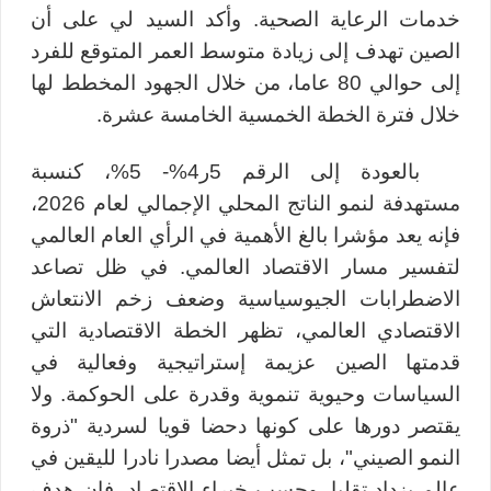
خدمات الرعاية الصحية. وأكد السيد لي على أن
الصين تهدف إلى زيادة متوسط العمر المتوقع للفرد
إلى حوالي 80 عاما، من خلال الجهود المخطط لها
خلال فترة الخطة الخمسية الخامسة عشرة.
بالعودة إلى الرقم 5ر4%- 5%، كنسبة
مستهدفة لنمو الناتج المحلي الإجمالي لعام 2026،
فإنه يعد مؤشرا بالغ الأهمية في الرأي العام العالمي
لتفسير مسار الاقتصاد العالمي. في ظل تصاعد
الاضطرابات الجيوسياسية وضعف زخم الانتعاش
الاقتصادي العالمي، تظهر الخطة الاقتصادية التي
قدمتها الصين عزيمة إستراتيجية وفعالية في
السياسات وحيوية تنموية وقدرة على الحوكمة. ولا
يقتصر دورها على كونها دحضا قويا لسردية "ذروة
النمو الصيني"، بل تمثل أيضا مصدرا نادرا لليقين في
عالم يزداد تقلبا. وحسب خبراء الاقتصاد، فإن هدف