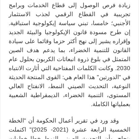
زيادة فرص الوصول إلى قطاع الخدمات وبرامج
تجريبية في القطاع الرقمي لجذب الاستثمار
الأجنبي؛ خامسا، تبني سياسة إيكولوجية استباقية.
إن طرح مسودة قانون الإيكولوجيا والبيئة الجديد
وإقراره يشير إلى نهج أكثر حزما وقائما على سيادة
القانون للتنمية الخضراء، بما يدعم هدف الصين
المتمثل في بلوغ ذروة انبعاثات الكربون بحلول عام
2030. وكانت الكلمات المفتاحية التي أثارت الانتباه
في "الدورتين" هذا العام هي: القوى المنتجة الحديثة
النوعية، التحديث الصيني النمط، الانفتاح العالي
المستوى، التنمية الخضراء، الديمقراطية الشعبية
بعملياتها الكاملة.
وقد ورد في تقرير أعمال الحكومة أن "الخطة
الخمسية الرابعة عشرة (2021- 2025)" اكتملت
بنجاح، وأن التحديث الصيني النمط خطا خطوات