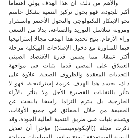
والأهم من ذلك، أن هذا الهدف يولي اهتماما
أكبر للجودة. فهو يحول تركيز التنمية بشكل حاسم
نحو الابتكار التكنولوجي والتحول الأخضر واستقرار
ومرونة سلاسل التوريد والصناعة، بدلا من السعي
وراء الأرقام. يتيح تحديد هذا الهدف مجالا إستراتيجيا
قيما للمناورة مع دخول الإصلاحات الهيكلية مرحلة
أكثر عمقا، مما يضمن قدرة الاقتصاد الصيني
العملاق على المضي قدما بثبات في مواجهة
التحديات المعقدة والظروف الصعبة. علاوة على
ذلك، يجسد هذا الهدف عزيمة إستراتيجية، فهو لا
يتأثر بالتقلبات القصيرة الأجل ولا يتأثر بالآراء
الخارجية، بل يلتزم التزاما راسخا بالبحث عن
الحقيقة من خلال الحقائق في جميع الأوقات،
ويتقدم بثبات على طريق التنمية العالية الجودة. وقد
ذكرت مجلة ((الإيكونوميست)) مؤخرا أن تعديل
النسبة المستهدفة "يمنح صانعي السياسات مساحة