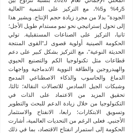
المحلي الإجمالي لعام 2026 بنسبة تتراوح بين
5ر4% و5%، مع التركيز على التنمية "العالية
الجودة" بدلا من مجرد زيادة حجم الإنتاج. ويشير هذا
إلى تحول إستراتيجي نحو نمو مستدام طويل الأجل؛
ثانيا، التركيز على الصناعات المستقبلية. تولي
الحكومة الصينية أولوية قصوى لـ"القوى المنتجة
الحديثة النوعية"، مع التركيز بشكل كبير على دعم
قطاعات مثل تكنولوجيا الكم والتصنيع الحيوي
والهيدروجين والطاقة النووية الاندماجية وواجهات
الدماغ والحاسوب والذكاء الاصطناعي المدمج
وشبكات الجيل السادس للاتصالات النقالة؛ ثالثا،
تحقيق المزيد من الاعتماد على الذات في
التكنولوجيا من خلال زيادة الدعم للبحث والتطوير
وتسويق الابتكارات؛ رابعا، الانفتاح والاستثمار
الأجنبي. فعلى الرغم من التحديات العالمية، أشارت
الحكومة إلى استمرار انفتاح الاقتصاد، بما في ذلك