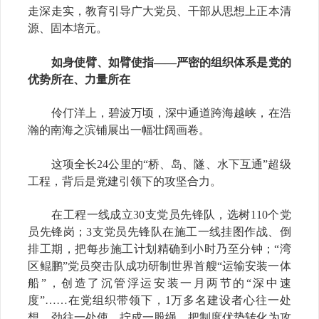
走深走实，教育引导广大党员、干部从思想上正本清
源、固本培元。
如身使臂、如臂使指——严密的组织体系是党的
优势所在、力量所在
伶仃洋上，碧波万顷，深中通道跨海越峡，在浩
瀚的南海之滨铺展出一幅壮阔画卷。
这项全长24公里的“桥、岛、隧、水下互通”超级
工程，背后是党建引领下的攻坚合力。
在工程一线成立30支党员先锋队，选树110个党
员先锋岗；3支党员先锋队在施工一线挂图作战、倒
排工期，把每步施工计划精确到小时乃至分钟；“湾
区鲲鹏”党员突击队成功研制世界首艘“运输安装一体
船”，创造了沉管浮运安装一月两节的“深中速
度”……在党组织带领下，1万多名建设者心往一处
想，劲往一处使，拧成一股绳，把制度优势转化为攻